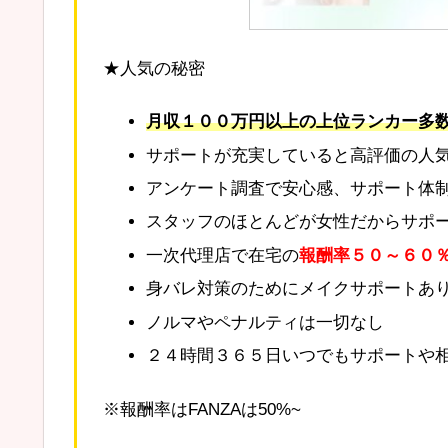
★人気の秘密
月収１００万円以上の上位ランカー多
サポートが充実していると高評価の人
アンケート調査で安心感、サポート体制な
スタッフのほとんどが女性だからサポ
一次代理店で在宅の
報酬率５０～６０
身バレ対策のためにメイクサポートあ
ノルマやペナルティは一切なし
２４時間３６５日いつでもサポートや
※報酬率はFANZAは50%~