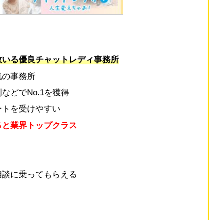
数いる優良チャットレディ事務所
気の事務所
どでNo.1を獲得
ートを受けやすい
％と業界トップクラス
り
相談に乗ってもらえる