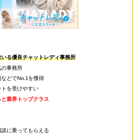
数いる優良チャットレディ事務所
気の事務所
どでNo.1を獲得
ートを受けやすい
％と業界トップクラス
り
相談に乗ってもらえる